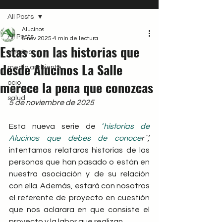
All Posts
Alucinos
All Posts
5 nov 2025
4 min de lectura
Estas son las historias que
empleo
desde Alucinos La Salle
medio ambiente
merece la pena que conozcas
ocio
salud
5 de noviembre de 2025
Esta nueva serie de
 ‘
historias de 
Alucinos que debes de conoce
r´’, 
intentamos relataros historias de las 
personas que han pasado o están en 
nuestra asociación y de su relación 
con ella. Además, estará con nosotros 
el referente de proyecto en cuestión 
que nos aclarara en que consiste el 
proyecto y la labor que realizan