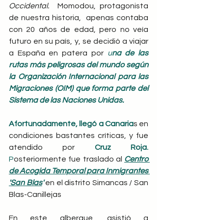
Occidental.
  Momodou, protagonista 
de nuestra historia,  apenas contaba 
con 20 años de edad, pero no veía 
futuro en su país, y, se decidió a viajar 
a España en patera por
 u
na de las 
rutas más peligrosas del mundo según 
la Organización Internacional para las 
Migraciones (OIM) que forma parte del 
Sistema de las Naciones Unidas.
Afortunadamente, llegó a Canaria
s en 
condiciones bastantes críticas, y fue 
atendido por 
Cruz Roja.
P
osteriormente fue traslado al
Centro 
de Acogida Temporal para Inmigrantes 
'San Blas
'
en el distrito Simancas / San 
Blas-Canillejas
En este albergue, asistió a 