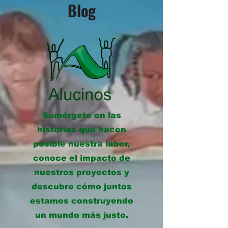
Blog
Sumérgete en las
historias que hacen
posible nuestra labor,
conoce el impacto de
nuestros proyectos y
descubre cómo juntos
estamos construyendo
un mundo más justo.