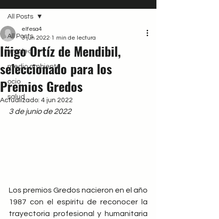
All Posts
elfesa4
All Posts
3 jun 2022
1 min de lectura
Iñigo Ortíz de Mendibil,
empleo
seleccionado para los
medio ambiente
Premios Gredos
ocio
salud
Actualizado:
4 jun 2022
3 de junio de 2022
Los premios Gredos nacieron en el año 
1987 con el espíritu de reconocer la 
trayectoria profesional y humanitaria 