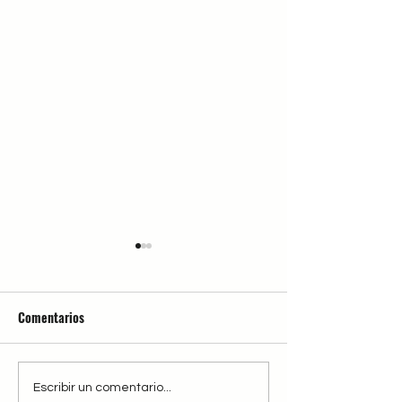
Comentarios
Se nos ha quemado el
Campamentos urb
Escribir un comentario...