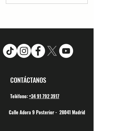
campo, uno de los mas
Alucinos La Salle
maravillosos de la zona
central de España
CONTÁCTANOS
Teléfono:
+34 91 792 3917
Calle Adora 9 Posterior - 28041 Madrid