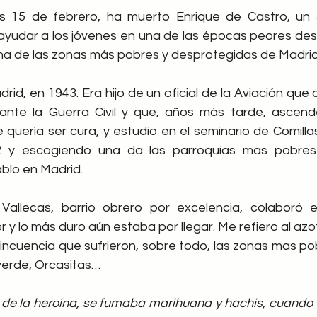
s 15 de febrero, ha muerto Enrique de Castro, un 
ayudar a los jóvenes en una de las épocas peores des
n una de las zonas más pobres y desprotegidas de Madrid
rid, en 1943. Era hijo de un oficial de la Aviación que 
rante la Guerra Civil y que, años más tarde, ascende
e quería ser cura, y estudio en el seminario de Comill
 y escogiendo una da las parroquias mas pobres 
blo en Madrid.
allecas, barrio obrero por excelencia, colaboró e
r y lo más duro aún estaba por llegar. Me refiero al azo
lincuencia que sufrieron, sobre todo, las zonas mas po
averde, Orcasitas…
 de la heroína, se fumaba marihuana y hachis, cuando ll