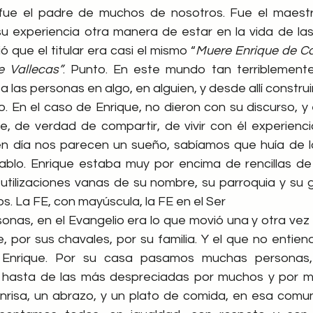
fue el padre de muchos de nosotros. Fue el maestr
 experiencia otra manera de estar en la vida de las
 que el titular era casi el mismo “
Muere Enrique de Cas
e Vallecas”
. Punto. En este mundo tan terriblemente
a las personas en algo, en alguien, y desde allí construir
o. En el caso de Enrique, no dieron con su discurso, y
, de verdad de compartir, de vivir con él experienci
en día nos parecen un sueño, sabíamos que huía de la
iablo. Enrique estaba muy por encima de rencillas de 
 utilizaciones vanas de su nombre, su parroquia y su g
. La FE, con mayúscula, la FE en el Ser
onas, en el Evangelio era lo que movió una y otra vez 
, por sus chavales, por su familia. Y el que no entien
Enrique. Por su casa pasamos muchas personas, 
s, hasta de las más despreciadas por muchos y por m
risa, un abrazo, y un plato de comida, en esa comun