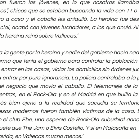
on fueron los jóvenes, en lo que nosotros llamába
s”, chicos que se estaban buscando la vida con 11 o 
go a casa y el caballo les aniquiló. La heroína fue de
ial, acabó con jóvenes luchadores, a los que anuló. Al
a heroína reinó sobre Vallecas.’
 la gente por la heroína y nadie del gobierno hacía nad
rma que tenía el gobierno para controlar la población y 
 entrar en las casas, violar los domicilios sin órdenes jud
 entrar por pura ignorancia. La policía controlaba a la 
el negocio que movía el caballo. El tejemaneje de la p
entras, en el Rock-Ola y en el Madrid en que bullía la
s bien ajeno a la realidad que sacudía su territori
sos modernos fueron también víctimas de la cosa. En
 el club Ebe, una especie de Rock-Ola suburbial donde
e que The Jam o Elvis Costello. Y si en Malasaña en 19
ovida, en Vallecas mucho menos.’