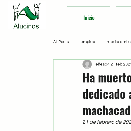
Inicio
All Posts
empleo
medio ambi
elfesa4
21 feb 202
Ha muerto
dedicado a
machacado
2
1 de febrero de 20