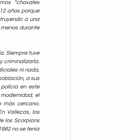
mos “chavales 
12 años porque 
struyendo a una 
 menos durante 
a. Siempre tuve 
criminalizarla. 
iciales ni nada, 
población, a sus 
olicía en este 
 modernidad, el 
o más cercano. 
 Vallecas, los 
 los Scorpions 
82 no se tenía 