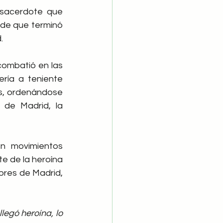
sacerdote que 
de que terminó 
.
combatió en las 
ría a teniente 
as, ordenándose 
de Madrid, la 
n movimientos 
te de la heroína 
bres de Madrid, 
egó heroína, lo 