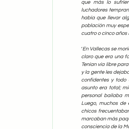
que más lo sufrier
luchadores temprano
había que llevar al
población muy espec
cuatro o cinco años l
‘
En Vallecas se moría
claro que era una fo
Tenían vía libre para
y la gente les dejaba
confidentes y todo 
asunto era total; mi
personal bailaba má
Luego, muchos de e
chicos frecuentaban
marcaban más paquet
consciencia de la M