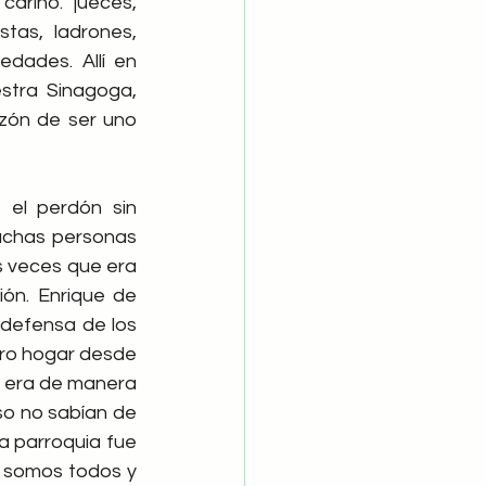
riño. jueces, 
stas, ladrones, 
asesinos, …… SERES HUMANOS, con muchas flaquezas, temores y soledades. Allí en 
tra Sinagoga, 
zón de ser uno 
, el perdón sin 
uchas personas 
 veces que era 
n. Enrique de 
defensa de los 
ro hogar desde 
a era de manera 
so no sabían de 
 parroquia fue 
e somos todos y 