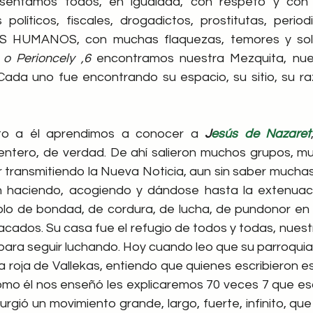
entamos todos, en igualdad, con respeto y con ca
s políticos, fiscales, drogadictos, prostitutas, periodi
o Perioncely ,6
 encontramos nuestra Mezquita, nues
Cada uno fue encontrando su espacio, su sitio, su ra
to a él aprendimos a conocer a 
J
esús de Nazaret
 entero, de verdad. De ahí salieron muchos grupos, m
 transmitiendo la Nueva Noticia, aun sin saber muchas
 haciendo, acogiendo y dándose hasta la extenuació
lo de bondad, de cordura, de lucha, de pundonor en 
cados. Su casa fue el refugio de todos y todas, nuest
r para seguir luchando. Hoy cuando leo que su parroqui
ia roja de Vallekas, entiendo que quienes escribieron e
como él nos enseñó les explicaremos 70 veces 7 que esa
rgió un movimiento grande, largo, fuerte, infinito, qu