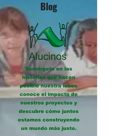
Blog
Sumérgete en las
historias que hacen
posible nuestra labor,
conoce el impacto de
nuestros proyectos y
descubre cómo juntos
estamos construyendo
un mundo más justo.