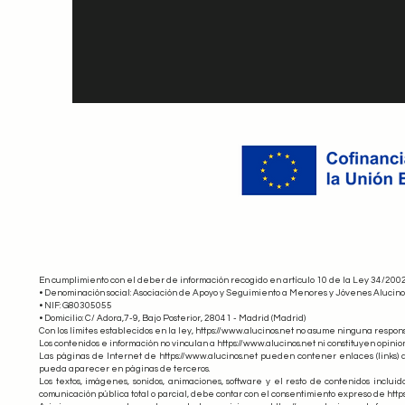
En cumplimiento con el deber de información recogido en artículo 10 de la Ley 34/2002, 
• Denominación social: Asociación de Apoyo y Seguimiento a Menores y Jóvenes Alucino
• NIF: G80305055
• Domicilio: C/ Adora,7-9, Bajo Posterior, 28041 - Madrid (Madrid)
Con los límites establecidos en la ley,
https://www.alucinos.net
no asume ninguna responsab
Los contenidos e información no vinculan a https://www.alucinos.net ni constituyen opini
Las páginas de Internet de https://www.alucinos.net pueden contener enlaces (links) a
pueda aparecer en páginas de terceros.
Los textos, imágenes, sonidos, animaciones, software y el resto de contenidos incluid
comunicación pública total o parcial, debe contar con el consentimiento expreso de https