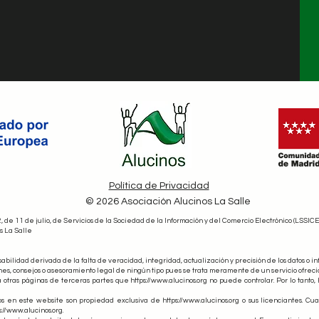
Política de Privacidad
© 2026 Asociación Alucinos La Salle
de 11 de julio, de Servicios de la Sociedad de la Información y del Comercio Electrónico (LSSICE
s La Salle
ilidad derivada de la falta de veracidad, integridad, actualización y precisión de los datos o i
ones, consejos o asesoramiento legal de ningún tipo pues se trata meramente de un servicio ofrecid
 otras páginas de terceras partes que https://www.alucinos.org no puede controlar. Por lo tanto
os en este website son propiedad exclusiva de https://www.alucinos.org o sus licenciantes. Cua
://www.alucinos.org.