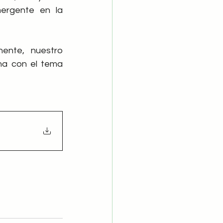
ergente en la 
ente, nuestro 
presidente Íñigo Ortíz de Mendibil, el 16 de marzo a las 10 de la mañana con el tema 