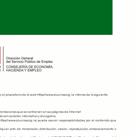
), el propietario de la web
https://www.alucinos.org
, le informa de lo siguiente:
nformaciones que se contienen en sus páginas de Internet.
o con carácter informativo y divulgativo.
, https://www.alucinos.org no puede asumir responsabilidades por el contenido que
lquier acto de transmisión, distribución, cesión, reproducción, almacenamiento o