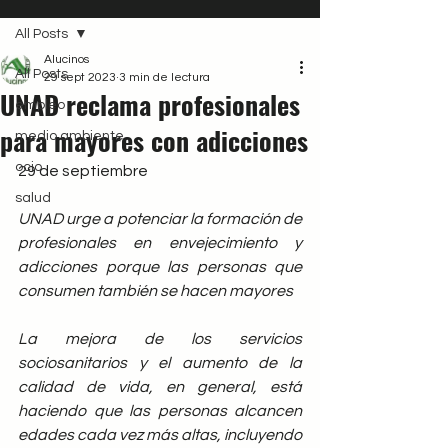
All Posts
Alucinos
All Posts
29 sept 2023
3 min de lectura
UNAD reclama profesionales
empleo
para mayores con adicciones
medio ambiente
ocio
29 de septiembre
salud
UNAD urge a potenciar la formación de 
profesionales en envejecimiento y 
adicciones porque las personas que 
consumen también se hacen mayores
La mejora de los servicios 
sociosanitarios y el aumento de la 
calidad de vida, en general, está 
haciendo que las personas alcancen 
edades cada vez más altas, incluyendo 