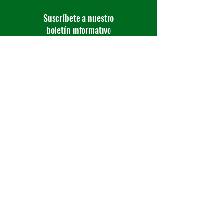
Suscríbete a nuestro
boletín informativo
Suscribirse ahora
Ponerse en 
contacto
Nombre
*