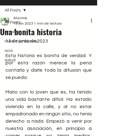
All Posts
Alucinos
All Posts
13 jun 2023
1 min de lectura
Una bonita historia
empleo
13 de junio de 2023
medio ambiente
ocio
Esta historia es bonita de verdad. Y 
salud
por esta razón merece la pena 
contarla y darle toda la difusión que 
se pueda.
Mario con lo joven que es, ha tenido 
una vida bastante difícil. Ha estado 
viviendo en la calle, y al no estar 
empadronado en ningún sitio, no tenía 
derecho a nada. Empezó a venir por 
nuestra asociación, en principio a 
comer porque no tenía medios, 