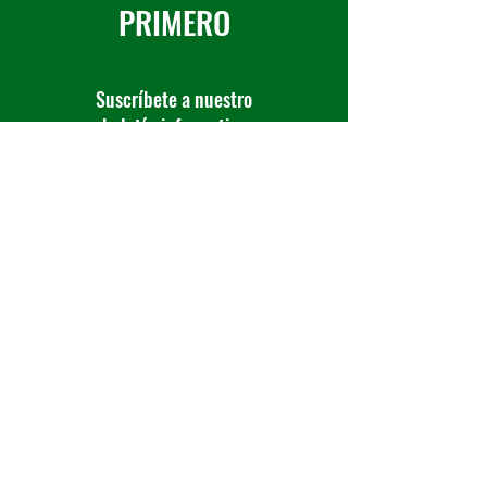
PRIMERO
Suscríbete a nuestro
boletín informativo
Suscribirse ahora
Ponerse en 
contacto