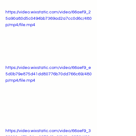
https://video.wixstatic.com/video/66aef9_2
5a90a80d5c0494bb7369ad2a7cc0d6c/480
p/mp4/file.mp4
https://video.wixstatic.com/video/66aef9_e
5d0b79e875d41dd80776b70dd766c69/480
p/mp4/file.mp4
https://video.wixstatic.com/video/66aef9_3