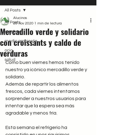
All Posts
Alucinos
All Posts
20 nov 2020
1 min de lectura
Mercadillo verde y solidario
empleo
con croissants y caldo de
medio ambiente
verduras
ocio
salud
Como buen viernes hemos tenido 
nuestro ya icónico mercadillo verde y 
solidario.
Además de repartir los alimentos 
frescos, cada viernes intentamos 
sorprender a nuestros usuarios para 
intentar que la espera sea más 
agradable y menos fría.
Esta semana el refrigerio ha 
consistido en unos riquisimos 