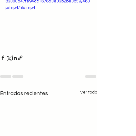
83000a47fe94cc1878d3e33b2be3859/480
p/mp4/file.mp4
Ver todo
Entradas recientes