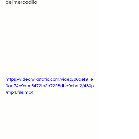
del mercadillo
https://video.wixstatic.com/video/66aef9_e
9aa74c9abc6472fb2a7238dbe9bbdf2/480p
/mp4/file.mp4