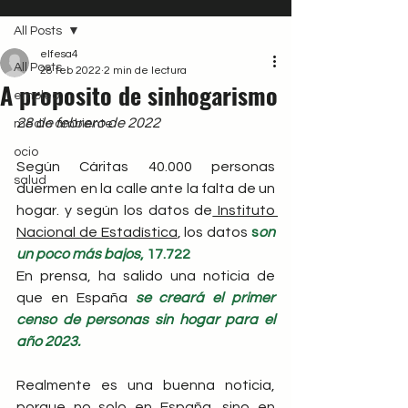
All Posts
elfesa4
All Posts
28 feb 2022
2 min de lectura
A proposito de sinhogarismo
empleo
28 de febrero de 2022
medio ambiente
ocio
Según Cáritas 40.000 personas 
salud
duermen en la calle ante la falta de un 
hogar. y según los datos de
 Instituto 
Nacional de Estadística
, los datos 
s
on 
un poco más bajos
, 17.722
En prensa, ha salido una noticia de 
que en España 
se creará el primer 
censo de personas sin hogar para el 
año 2023.
Realmente es una buenna noticia, 
porque no solo en España, sino en 