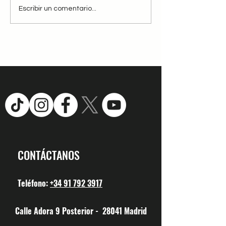
Se nos ha quemado el
Campamentos urb
Escribir un comentario...
campo, uno de los mas
Alucinos La Salle
maravillosos de la zona
central de España
CONTÁCTANOS
Teléfono:
+34 91 792 3917
Calle Adora 9 Posterior - 28041 Madrid