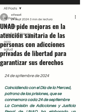
All Posts
elfesa4
All Posts
24 sept 2024
3 min de lectura
UNAD pide mejoras en la
empleo
atención sanitaria de las
medio ambiente
personas con adicciones
ocio
salud
privadas de libertad para
garantizar sus derechos
24 de sptiembre de 2024
Coincidiendo con el Día de la Merced, 
patrona de las prisiones, que se 
conmemora cada 24 de septiembre
La Comisión de Adicciones y Justicia 
Penal de UNAD ha elaborado un 