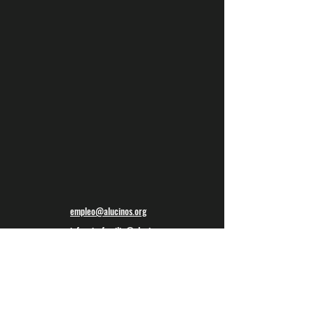
empleo@alucinos.org
infanciayfamilia@alucinos.org
formacion@alucinos.org
coordinacion@alucinos.org
prospeccion@alucinos.org