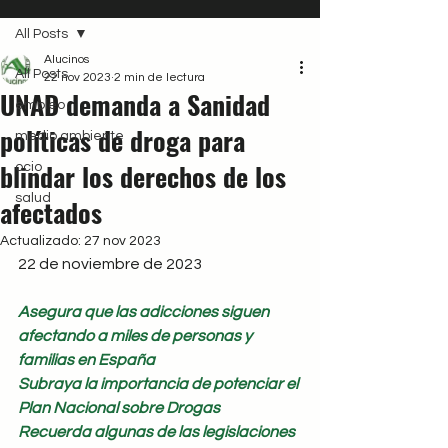
All Posts
Alucinos
All Posts
22 nov 2023
2 min de lectura
UNAD demanda a Sanidad
empleo
políticas de droga para
medio ambiente
blindar los derechos de los
ocio
salud
afectados
Actualizado:
27 nov 2023
22 de noviembre de 2023
Asegura que las adicciones siguen 
afectando a miles de personas y 
familias en España
Subraya la importancia de potenciar el 
Plan Nacional sobre Drogas
Recuerda algunas de las legislaciones 