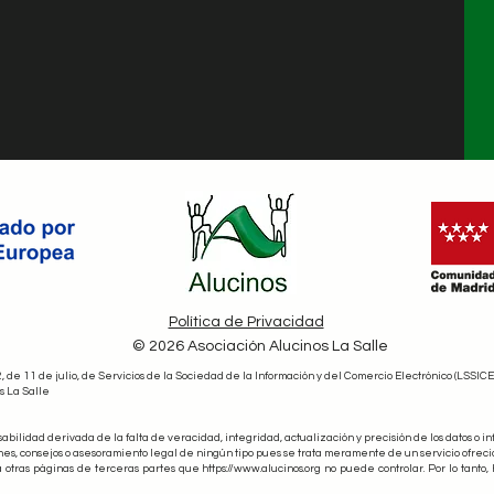
Política de Privacidad
© 2026 Asociación Alucinos La Salle
de 11 de julio, de Servicios de la Sociedad de la Información y del Comercio Electrónico (LSSICE
s La Salle
ilidad derivada de la falta de veracidad, integridad, actualización y precisión de los datos o i
ones, consejos o asesoramiento legal de ningún tipo pues se trata meramente de un servicio ofrecid
 otras páginas de terceras partes que https://www.alucinos.org no puede controlar. Por lo tanto