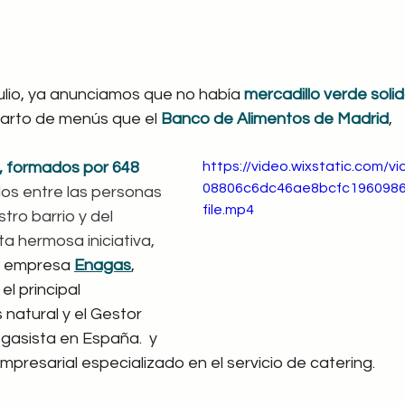
julio, ya anunciamos que no había
 mercadillo verde solid
arto de menús que el 
Banco de Alimentos de Madrid
, 
 formados por 648 
https://video.wixstatic.com/
08806c6dc46ae8bcfc1960986
rlos entre las personas 
file.mp4
ro barrio y del 
ta hermosa iniciativa, 
s empresa 
Enagas
, 
l principal 
 natural y el Gestor 
gasista en España.  y 
mpresarial especializado en el servicio de catering.