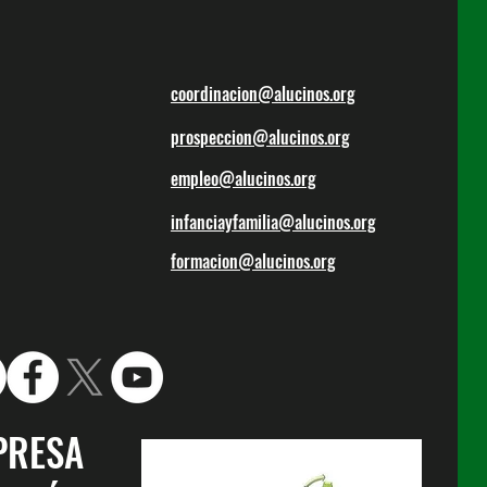
coordinacion@alucinos.org
prospeccion@alucinos.org
empleo@alucinos.org
infanciayfamilia@alucinos.org
formacion@alucinos.org
PRESA