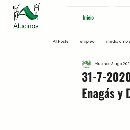
Inicio
All Posts
empleo
medio ambi
Alucinos
3 ago 202
31-7-2020
Enagás y D