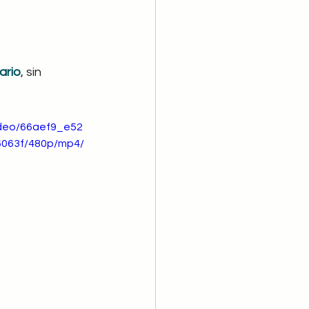
ario
, sin 
video/66aef9_e52
063f/480p/mp4/