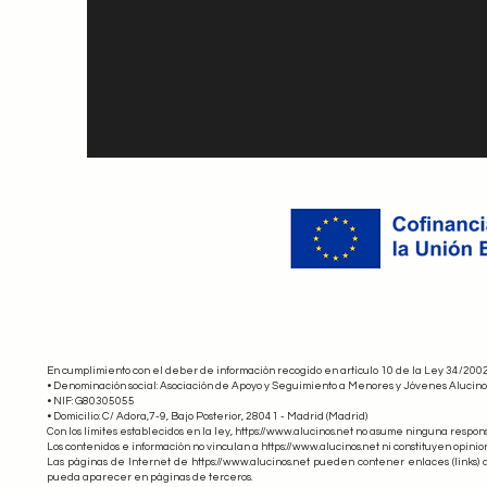
En cumplimiento con el deber de información recogido en artículo 10 de la Ley 34/2002, 
• Denominación social: Asociación de Apoyo y Seguimiento a Menores y Jóvenes Alucino
• NIF: G80305055
• Domicilio: C/ Adora,7-9, Bajo Posterior, 28041 - Madrid (Madrid)
Con los límites establecidos en la ley,
https://www.alucinos.net
no asume ninguna responsab
Los contenidos e información no vinculan a https://www.alucinos.net ni constituyen opini
Las páginas de Internet de https://www.alucinos.net pueden contener enlaces (links) a
pueda aparecer en páginas de terceros.