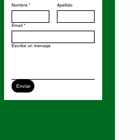
Nombre
*
Apellido
Email
*
Escribe un mensaje
Enviar