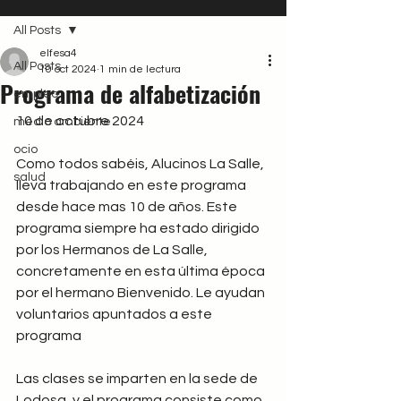
All Posts
elfesa4
All Posts
10 oct 2024
1 min de lectura
Programa de alfabetización
empleo
10 de octubre 2024
medio ambiente
ocio
Como todos sabéis, Alucinos La Salle, 
salud
lleva trabajando en este programa 
desde hace mas 10 de años. Este 
programa siempre ha estado dirigido 
por los Hermanos de La Salle, 
concretamente en esta última época 
por el hermano Bienvenido. Le ayudan 
voluntarios apuntados a este 
programa
Las clases se imparten en la sede de 
Lodosa, y el programa consiste como 