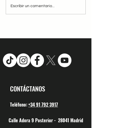
Se nos ha quemado el
Campamentos urb
Escribir un comentario...
campo, uno de los mas
Alucinos La Salle
maravillosos de la zona
central de España
CONTÁCTANOS
Teléfono:
+34 91 792 3917
Calle Adora 9 Posterior - 28041 Madrid