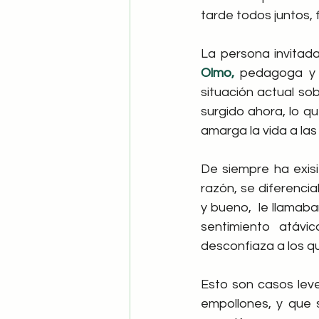
tarde todos juntos,
La persona invitad
Olmo, 
pedagoga y d
situación actual so
surgido ahora, lo q
amarga la vida a las 
De siempre ha exis
razón, se diferencia
y bueno,  le llamaba
sentimiento atáv
desconfiaza a los q
Esto son casos leve
empollones, y que 