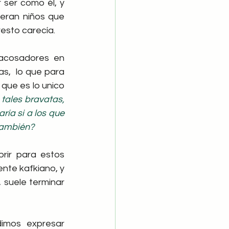
ser como él, y 
eran niños que 
resto carecía.
 acosadores en 
s,  lo que para 
que es lo unico 
tales bravatas, 
ía si a los que 
 también?
rir para estos 
nte kafkiano, y 
suele terminar 
imos expresar 