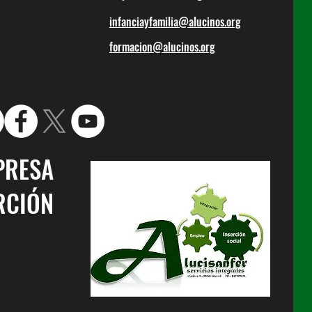
infanciayfamilia@alucinos.org
formacion@alucinos.org
PRESA
RCIÓN