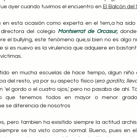
 fue ayer cuando tuvimos el encuentro en 
El Balcón del 
a en esta ocasión como experta en el tem,a ha sido
irectora del colegio
 Montserrat de Orcasur,
 donde 
bre el bullying, este fenómeno que,si bien no es algo 
ue si es nuevo es la virulencia que adquiere en bastan
víctimas..
itido en mucha escuelas de hace tiempo, algun niño 
ba del resto, ya por su aspecto físico (
era gordito, llev
n 'el gordo o el cuatro ojos,' pero no pasaba de ahí. Ta
ico que tenemos todos en mayor o menor grado
ue se diferencia de nosotros
s, pero tambien ha exisitido siempre la actitud archis
siempre se ha visto como normal. Bueno, pues en el