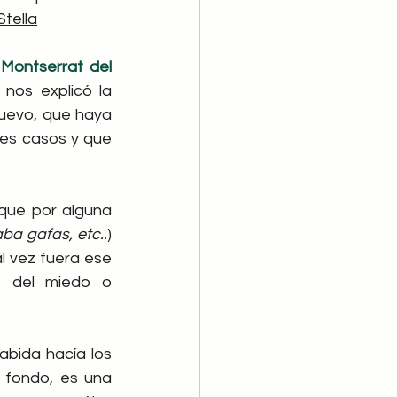
Stella
 
Montserrat del 
nos explicó la 
nuevo, que haya 
tes casos y que 
que por alguna 
aba gafas, etc..
) 
l vez fuera ese 
 del miedo o 
abida hacía los 
 fondo, es una 