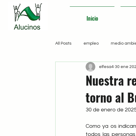
Inicio
All Posts
empleo
medio ambi
elfesa4
30 ene 20
Nuestra re
torno al B
30 de enero de 202
Como ya os indica
todos las personas