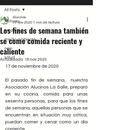
All Posts
Alucinos
All Posts
17 nov 2020
1 min de lectura
Los fines de semana también
empleo
se come comida reciente y
medio ambiente
caliente
ocio
salud
Actualizado:
18 nov 2020
17 de noviembre de 2020
El pasado fin de semana,  nuestra 
Asociación Alucinos La Salle, preparó 
en su cocina, comida para unas 
sesenta personas, para que los fines 
de semana, aquellas personas que se 
encuentran en situación muy crítica, 
puedan comer y cenar como un día 
corriente,