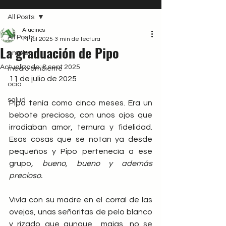
All Posts
Alucinos
All Posts
11 jul 2025
3 min de lectura
La graduación de Pipo
empleo
Actualizado:
8 sept 2025
medio ambiente
11 de julio de 2025
ocio
salud
Pipo tenía como cinco meses. Era un 
bebote precioso, con unos ojos que 
irradiaban amor, ternura y fidelidad. 
Esas cosas que se notan ya desde 
pequeños y Pipo pertenecía a ese 
grupo
, bueno, bueno y además 
precioso.
Vivía con su madre en el corral de las 
ovejas, unas señoritas de pelo blanco 
y rizado que aunque  majas, no se 