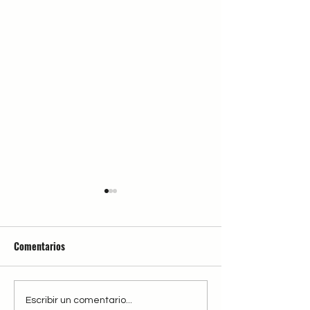
Comentarios
Se nos ha quemado el
Campamentos urb
Escribir un comentario...