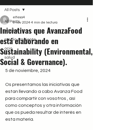
All Posts
elfesa4
All Posts
5 nov 2024
4 min de lectura
Iniciativas que AvanzaFood
empleo
está elaborando en
medio ambiente
Sustainability (Environmental,
ocio
salud
Social & Governance).
5 de noviembre, 2024
Os presentamos las iniciativas que 
estan llevando a cabo Avanza Food 
para compartir con vosotros , así 
como conceptos y otra información 
que os pueda resultar de interés en 
esta materia.