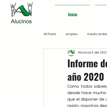
Inicio
All Posts
empleo
medio ambi
Alucinos
5 abr 202
Informe d
año 2020
Como todos sabeis,
desde hace mucho ti
que el disponer de u
razón, nosotros de