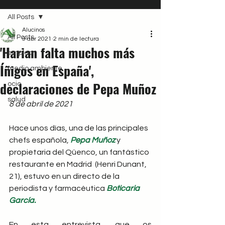
All Posts
Alucinos
All Posts
9 abr 2021
2 min de lectura
'Harian falta muchos más
empleo
Íñigos en España',
medio ambiente
declaraciones de Pepa Muñoz
ocio
salud
8 de abril de 2021
Hace unos días, una de las principales 
chefs española, 
Pepa Muñoz 
y 
propietaria del Qüenco, un fantástico 
restaurante en Madrid  (Henri Dunant, 
21), estuvo en un directo de la 
periodista y farmacéutica 
Boticaria 
García. 
En esta entrevista, que os 