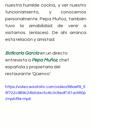
nuestra humilde cocina, y ver nuestro 
funcionamiento, y conocernos 
personalmente. Pepa Muñoz, también 
tuvo la amabilidad de venir a 
visitarnos. (enlaces). De ahí arranca 
esta relación y amistad.  
Boticaria García
en un directo 
entrevista a
Pepa Muñoz
, chef 
española y propietaria del 
restaurante ‘Qüenco’
https://video.wixstatic.com/video/66aef9_5
5f722c989c24b0dac5c6c3c8edf161a/480p
/mp4/file.mp4