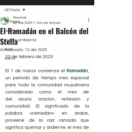
All Posts
Alucinos
All Posts
22 feb 2025
1 min de lectura
El Ramadán en el Balcón del
empleo
Stella
medio ambiente
ocio
Actualizado:
12 abr 2025
22 de febrero de 2025
salud
El 1 de marzo comienza el 
Ramadán
, 
un periodo de tiempo mes especial 
para toda la comunidad musulmana 
considerado como el mes de 
del ayuno oración, reflexión y 
comunidad. El significado de la 
palabra «ramadán» en árabe, 
proviene de la raíz ramada que 
significa quemar y ardiente;​ el mes de 