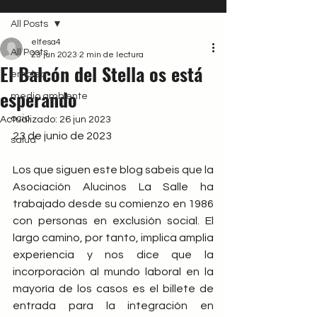
All Posts
elfesa4
All Posts
23 jun 2023
2 min de lectura
El Balcón del Stella os está
empleo
esperando
medio ambiente
ocio
Actualizado:
26 jun 2023
23 de junio de 2023
salud
Los que siguen este blog sabeis que la 
Asociación Alucinos La Salle ha 
trabajado desde su comienzo en 1986 
con personas en exclusión social. El 
largo camino, por tanto, implica amplia 
experiencia y nos dice que la 
incorporación al mundo laboral en la 
mayoría de los casos es el billete de 
entrada para la integración en 