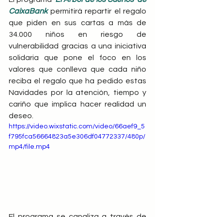
CaixaBank
permitirá repartir el regalo 
que piden en sus cartas a más de 
34.000 niños en riesgo de 
vulnerabilidad gracias a una iniciativa 
solidaria que pone el foco en los 
valores que conlleva que cada niño 
reciba el regalo que ha pedido estas 
Navidades por la atención, tiempo y 
cariño que implica hacer realidad un 
deseo.
https://video.wixstatic.com/video/66aef9_5
f795fca56664823a5e306df04772337/480p/
mp4/file.mp4
El programa se canaliza a través de 