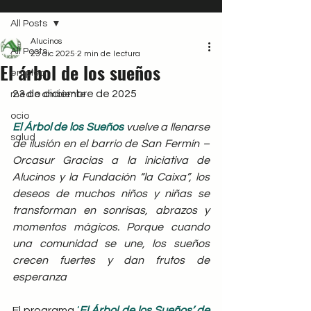
All Posts
Alucinos
All Posts
23 dic 2025
2 min de lectura
El árbol de los sueños
empleo
23 de diciembre de 2025
medio ambiente
ocio
El Árbol de los Sueños
 vuelve a llenarse 
salud
de ilusión en el barrio de San Fermín – 
Orcasur Gracias a la iniciativa de 
Alucinos y la Fundación “la Caixa”, los 
deseos de muchos niños y niñas se 
transforman en sonrisas, abrazos y 
momentos mágicos. Porque cuando 
una comunidad se une, los sueños 
crecen fuertes y dan frutos de 
esperanza
El programa 
‘
El Árbol de los Sueños’ de 