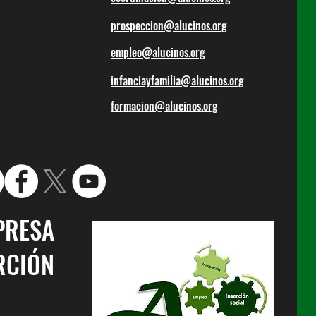
prospeccion@alucinos.org
empleo@alucinos.org
infanciayfamilia@alucinos.org
formacion@alucinos.org
PRESA
RCIÓN