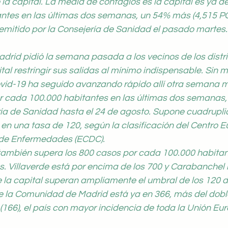
e la capital. La media de contagios es la capital es ya d
ntes en las últimas dos semanas, un 54% más (4,515 PC
emitido por la Consejería de Sanidad el pasado martes.
rid pidió la semana pasada a los vecinos de los distr
al restringir sus salidas al mínimo indispensable. Sin mu
id-19 ha seguido avanzando rápido allí otra semana m
r cada 100.000 habitantes en las últimas dos semanas, 
ía de Sanidad hasta el 24 de agosto. Supone cuadruplic
o en una tasa de 120, según la clasificación del Centro E
 de Enfermedades (ECDC).
también supera los 800 casos por cada 100.000 habitant
 Villaverde está por encima de los 700 y Carabanchel r
de la capital superan ampliamente el umbral de los 120 d
de la Comunidad de Madrid está ya en 366, más del doble
166), el país con mayor incidencia de toda la Unión Eur