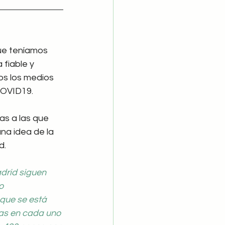
ue teníamos 
fiable y 
os los medios 
COVID19.
as a las que 
a idea de la 
d.
drid siguen 
o 
 que se está 
as en cada uno 