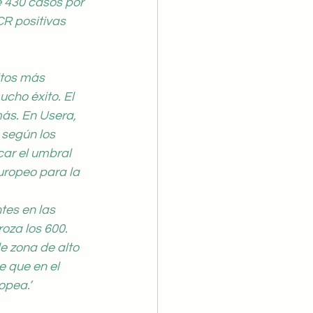
e 430 casos por 
R positivas 
itos más 
cho éxito. El 
ás. En Usera, 
según los 
ar el umbral 
uropeo para la 
es en las 
oza los 600. 
e zona de alto 
 que en el 
opea.’