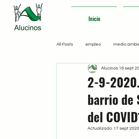
Inicio
All Posts
empleo
medio ambi
Alucinos
16 sept 2
2-9-2020.
barrio de 
del COVID
Actualizado:
17 sept 202