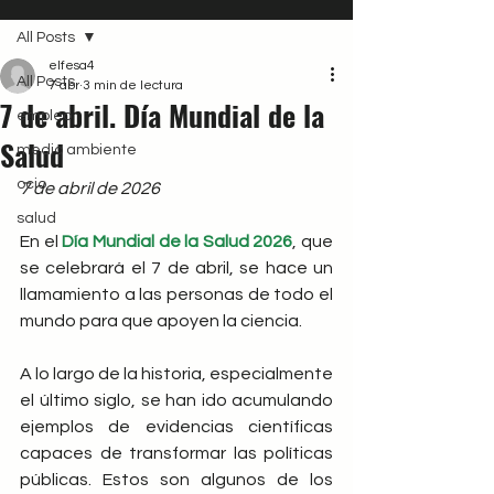
All Posts
elfesa4
All Posts
7 abr
3 min de lectura
7 de abril. Día Mundial de la
empleo
Salud
medio ambiente
ocio
7 de abril de 2026
salud
En el 
Día Mundial de la Salud 2026
, que 
se celebrará el 7 de abril, se hace un 
llamamiento a las personas de todo el 
mundo para que apoyen la ciencia.
A lo largo de la historia, especialmente 
el último siglo, se han ido acumulando 
ejemplos de evidencias científicas 
capaces de transformar las políticas 
públicas. Estos son algunos de los 