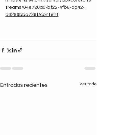
https://iris.who.int/server/api/core/bits
treams/04e720a0-bf22-4fb8-ad42-
d6296bba739f/content
Ver todo
Entradas recientes