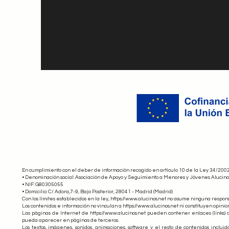
En cumplimiento con el deber de información recogido en artículo 10 de la Ley 34/2002, 
• Denominación social: Asociación de Apoyo y Seguimiento a Menores y Jóvenes Alucino
• NIF: G80305055
• Domicilio: C/ Adora,7-9, Bajo Posterior, 28041 - Madrid (Madrid)
Con los límites establecidos en la ley,
https://www.alucinos.net
no asume ninguna responsab
Los contenidos e información no vinculan a https://www.alucinos.net ni constituyen opini
Las páginas de Internet de https://www.alucinos.net pueden contener enlaces (links) a
pueda aparecer en páginas de terceros.
Los textos, imágenes, sonidos, animaciones, software y el resto de contenidos incluid