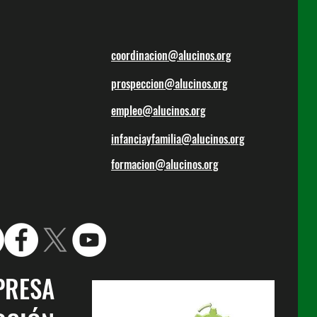
coordinacion@alucinos.org
prospeccion@alucinos.org
empleo@alucinos.org
infanciayfamilia@alucinos.org
formacion@alucinos.org
PRESA