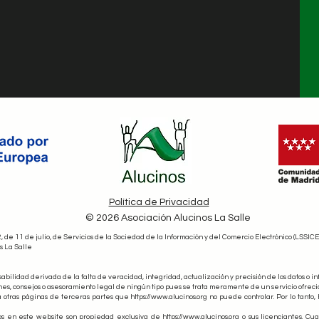
Política de Privacidad
© 2026 Asociación Alucinos La Salle
de 11 de julio, de Servicios de la Sociedad de la Información y del Comercio Electrónico (LSSICE
s La Salle
ilidad derivada de la falta de veracidad, integridad, actualización y precisión de los datos o i
ones, consejos o asesoramiento legal de ningún tipo pues se trata meramente de un servicio ofrecid
 otras páginas de terceras partes que https://www.alucinos.org no puede controlar. Por lo tanto
os en este website son propiedad exclusiva de https://www.alucinos.org o sus licenciantes. Cua