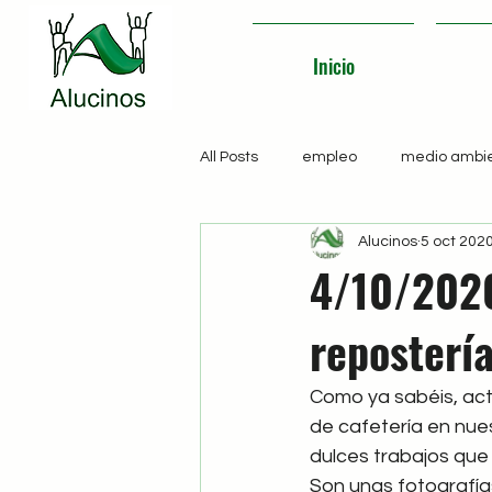
Inicio
All Posts
empleo
medio ambi
Alucinos
5 oct 202
4/10/2020
reposterí
Como ya sabéis, act
de cafetería en nue
dulces trabajos que 
Son unas fotografía